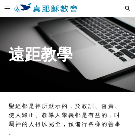
Skip to main content
Skip to navigation
遠距教學
聖 經 都 是 神 所 默 示 的 ， 於 教 訓 、 督 責 、 
使 人 歸 正 、 教 導 人 學 義 都 是 有 益 的 ，
叫 
屬 神 的 人 得 以 完 全 ， 預 備 行 各 樣 的 善 事 
。