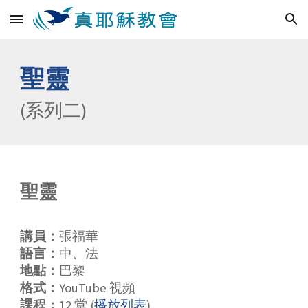
Skip to main content
Skip to navigation
聖靈
(
系列
二
)
聖靈
講員：
張福華
語言：
中、
法
地點：
巴黎
格式：
YouTube 視頻
課程：
12
堂 (
播放列表
)