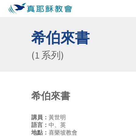
Sk
希伯來書
(
1
 系列
)
希伯來書
講員：
黃世明
語言：
中、英
地點：
喜樂坡
教會